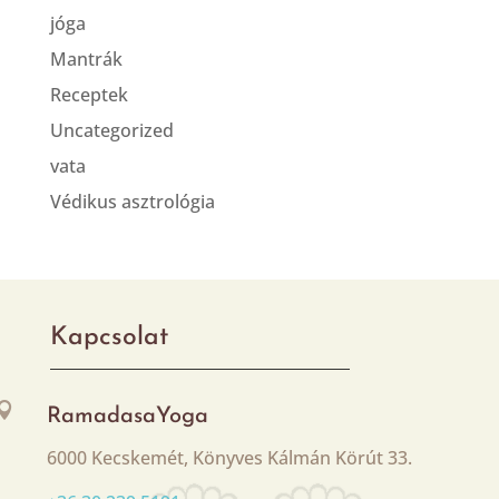
jóga
Mantrák
Receptek
Uncategorized
vata
Védikus asztrológia
Kapcsolat

RamadasaYoga
6000 Kecskemét, Könyves Kálmán Körút 33.