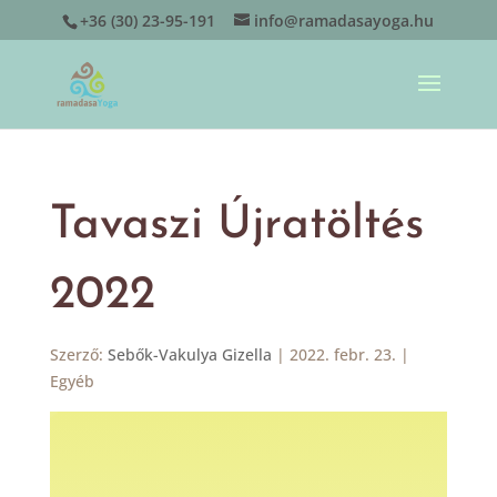
+36 (30) 23-95-191
info@ramadasayoga.hu
Tavaszi Újratöltés
2022
Szerző:
Sebők-Vakulya Gizella
|
2022. febr. 23.
|
Egyéb