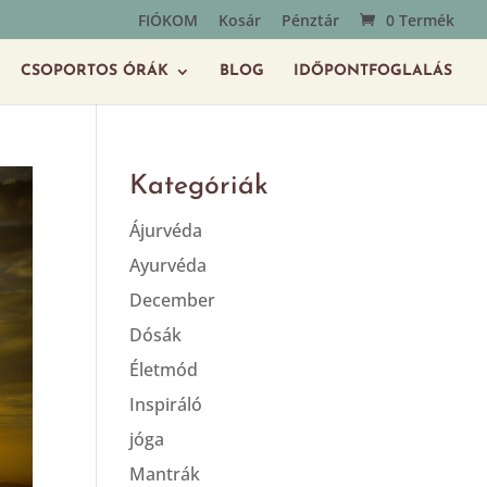
FIÓKOM
Kosár
Pénztár
0 Termék
CSOPORTOS ÓRÁK
BLOG
IDŐPONTFOGLALÁS
Kategóriák
Ájurvéda
Ayurvéda
December
Dósák
Életmód
Inspiráló
jóga
Mantrák