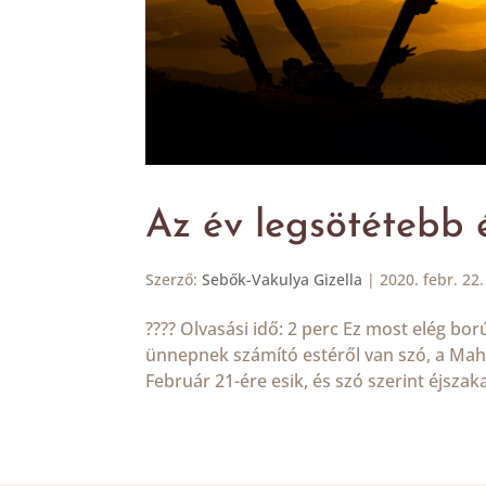
Az év legsötétebb 
Szerző:
Sebők-Vakulya Gizella
|
2020. febr. 22.
???? Olvasási idő: 2 perc Ez most elég bo
ünnepnek számító estéről van szó, a Mahash
Február 21-ére esik, és szó szerint éjszakai