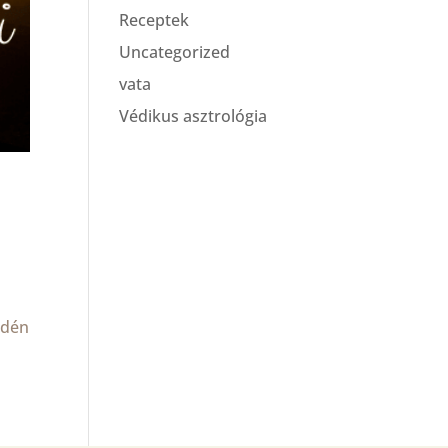
Receptek
Uncategorized
vata
Védikus asztrológia
Idén