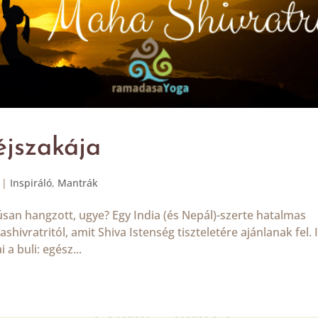
éjszakája
|
Inspiráló
,
Mantrák
rúsan hangzott, ugye? Egy India (és Nepál)-szerte hatalmas
ivratritól, amit Shiva Istenség tiszteletére ajánlanak fel. 
 a buli: egész...