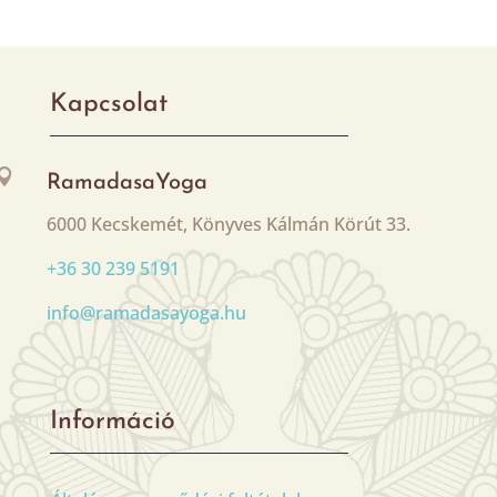
Kapcsolat

RamadasaYoga
6000 Kecskemét, Könyves Kálmán Körút 33.
+36 30 239 5191
info@ramadasayoga.hu
Információ