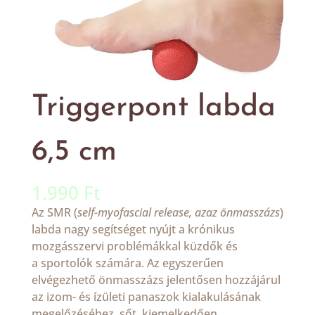
Triggerpont labda
6,5 cm
1.990
Ft
Az SMR (
self-myofascial release, azaz önmasszázs
)
labda nagy segítséget nyújt a krónikus
mozgásszervi problémákkal küzdők és
a sportolók számára. Az egyszerűen
elvégezhető önmasszázs jelentősen hozzájárul
az izom- és ízületi panaszok kialakulásának
megelőzéséhez, sőt, kiemelkedően