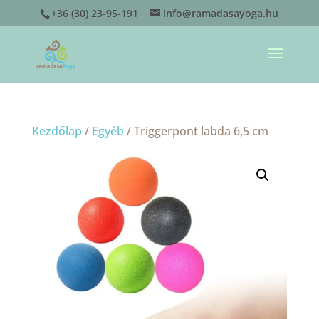
+36 (30) 23-95-191
info@ramadasayoga.hu
Kezdőlap
/
Egyéb
/ Triggerpont labda 6,5 cm