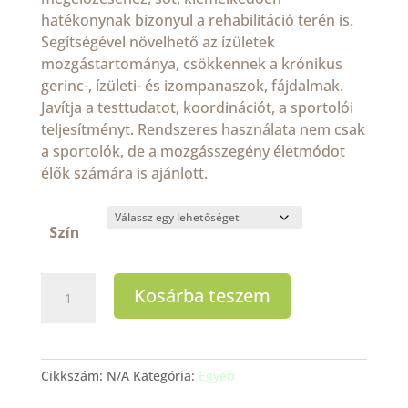
hatékonynak bizonyul a rehabilitáció terén is.
Segítségével növelhető az ízületek
mozgástartománya, csökkennek a krónikus
gerinc-, ízületi- és izompanaszok, fájdalmak.
Javítja a testtudatot, koordinációt, a sportolói
teljesítményt. Rendszeres használata nem csak
a sportolók, de a mozgásszegény életmódot
élők számára is ajánlott.
Szín
Triggerpont
Kosárba teszem
labda
6,5
cm
mennyiség
Cikkszám:
N/A
Kategória:
Egyéb