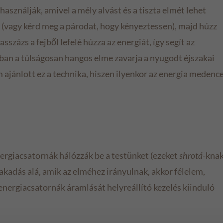
ználják, amivel a mély alvást és a tiszta elmét lehet
 (vagy kérd meg a párodat, hogy kényeztessen), majd húzz
sszázs a fejből lefelé húzza az energiát, így segít az
an a túlságosan hangos elme zavarja a nyugodt éjszakai
ajánlott ez a technika, hiszen ilyenkor az energia medenc
ergiacsatornák hálózzák be a testünket (ezeket
shrotá
-kna
akadás alá, amik az elméhez irányulnak, akkor félelem,
 energiacsatornák áramlását helyreállító kezelés kiinduló