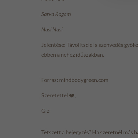
Sarva Rogam
Nasi Nasi
Jelentése: Távolítsd el a szenvedés gyök
ebben a nehéz időszakban.
Forrás: mindbodygreen.com
Szeretettel ❤️,
Gizi
Tetszett a bejegyzés? Ha szeretnél más ha