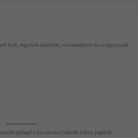
erét Kali, legyünk áldottak, növekedjünk és virágozzunk
sonló jellegű írást olvasni hétről-hétre, jógáról,