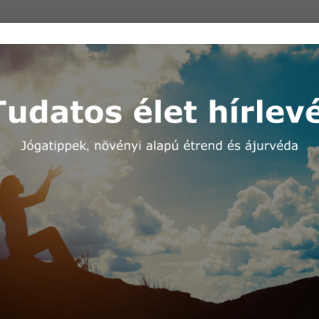
es lábasban.
gy hőálló alátétre, és cseppents bele 3-5 csepp eukaliptusz
orró!) hogy be tudd lélegezni a gőzd, hunyd le a szemed és
így, lélegezz be az orrodon keresztül és lélegezz ki a szádo
 törölközővel, hogy melegen tartsd, és kerüld a huzatos,
tán a vírusok nagy része hőre érzékeny, a nap végén
őző rutint alakíthatsz ki a jelenlegi helyzetben.
tha vitamint szednél