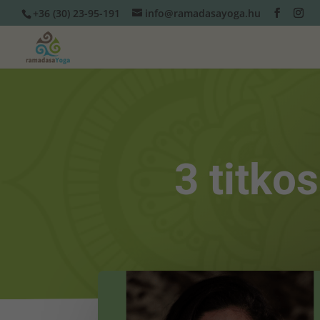
+36 (30) 23-95-191
info@ramadasayoga.hu
3 titko