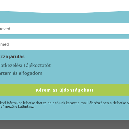
ák a mantrákat az ájurvédikus gyógyászat részeként. A
t, hogy keresztül, tehát szó szerint: az elmén keresztül.
hogy a mantameditáció hogyan segíthet enyhíteni a
gatív energiákat, amelyek mind az egyéneket, mind a
zzájárulás
hangosan, vagy magadban, és figyeld meg, ahogy az elméd
atkezelési Tájékoztatót
rtem és elfogadom
ció, amikor figyelmed legalább 30 percre csak a mantra
r belemászik a dallam a füledbe, nyugodtan énekeld
Kérem az újdonságokat!
ben, vagy ha vezetsz.
nkről bármikor leíratkozhatsz, ha a tőlünk kapott e-mail lábrészében a "leíratkozá
e" mezőre kattintasz.