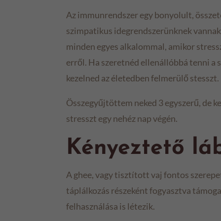
Az immunrendszer egy bonyolult, összete
szimpatikus idegrendszerünknek vannak 
minden egyes alkalommal, amikor stress
erről. Ha szeretnéd ellenállóbbá tenni a
kezelned az életedben felmerülő stesszt.
Összegyűjtöttem neked 3 egyszerű, de k
stresszt egy nehéz nap végén.
Kényeztető lá
A ghee, vagy tisztított vaj fontos szerepe
táplálkozás részeként fogyasztva támoga
felhasználása is létezik.