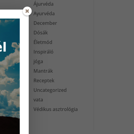
Ájurvéda
Ayurvéda
December
Dósák
Életmód
Inspiráló
jóga
n
Mantrák
Receptek
Uncategorized
vata
Védikus asztrológia
!