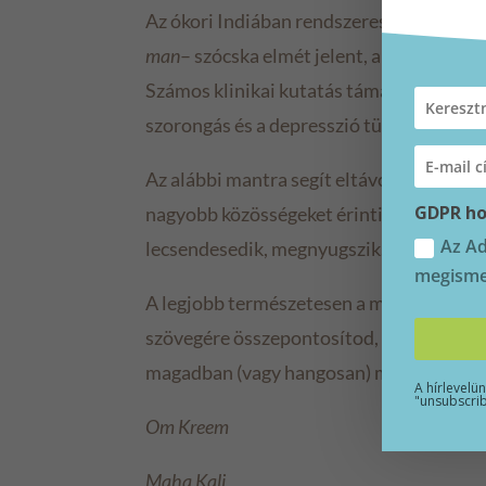
Az ókori Indiában rendszeresen használt
man
– szócska elmét jelent, a –
tra
pedig az
Számos klinikai kutatás támasztja alá, 
szorongás és a depresszió tüneteit.
Az alábbi mantra segít eltávolítani a ne
GDPR ho
nagyobb közösségeket érintik. Recitáld 
Az Ad
lecsendesedik, megnyugszik.
megisme
A legjobb természetesen a mantra meditá
szövegére összepontosítod, de ha egysze
magadban (vagy hangosan) mosogatás köz
A hírlevelü
"unsubscrib
Om Kreem
Maha Kali