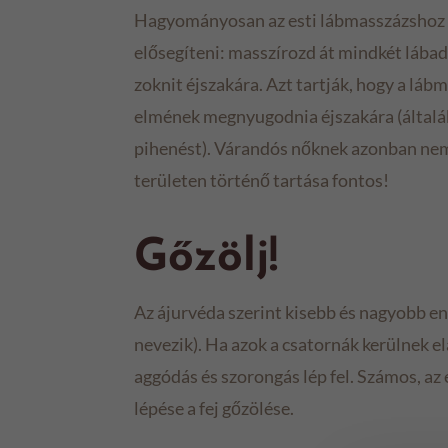
Hagyományosan az esti lábmasszázshoz has
elősegíteni: masszírozd át mindkét lábad
zoknit éjszakára. Azt tartják, hogy a lábma
elmének megnyugodnia éjszakára (általáb
pihenést). Várandós nőknek azonban nem 
területen történő tartása fontos!
Gőzölj!
Az ájurvéda szerint kisebb és nagyobb en
nevezik). Ha azok a csatornák kerülnek el
aggódás és szorongás lép fel. Számos, az
lépése a fej gőzölése.