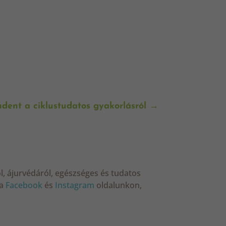
ndent a ciklustudatos gyakorlásról
→
ól, ájurvédáról, egészséges és tudatos
a
Facebook
és
Instagram
oldalunkon,