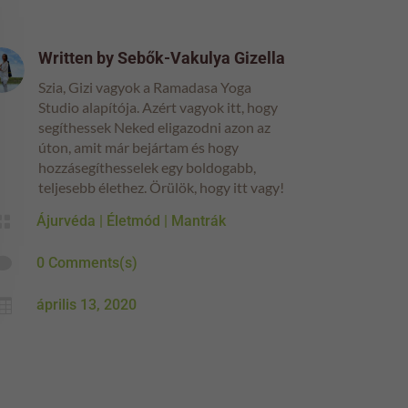
Written by
Sebők-Vakulya Gizella
Szia, Gizi vagyok a Ramadasa Yoga
Studio alapítója. Azért vagyok itt, hogy
segíthessek Neked eligazodni azon az
úton, amit már bejártam és hogy
hozzásegíthesselek egy boldogabb,
teljesebb élethez. Örülök, hogy itt vagy!

Ájurvéda
|
Életmód
|
Mantrák

0 Comments(s)

április 13, 2020