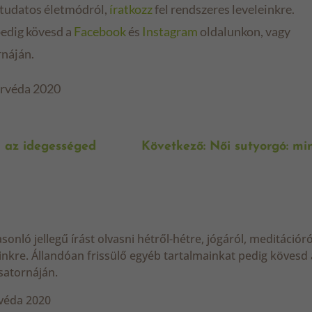
s tudatos életmódról,
íratkozz
fel rendszeres leveleinkre.
pedig kövesd a
Facebook
és
Instagram
oldalunkon, vagy
náján.
urvéda 2020
d az idegességed
Következő: Női sutyorgó: mi
onló jellegű írást olvasni hétről-hétre, jógáról, meditációr
einkre. Állandóan frissülő egyéb tartalmainkat pedig kövesd 
satornáján.
véda 2020