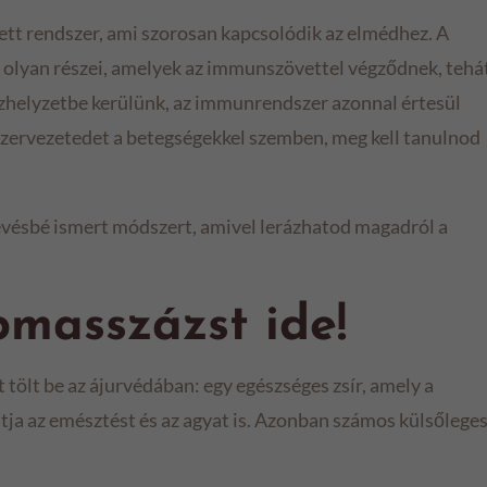
tt rendszer, ami szorosan kapcsolódik az elmédhez. A
olyan részei, amelyek az immunszövettel végződnek, tehá
zhelyzetbe kerülünk, az immunrendszer azonnal értesül
 szervezetedet a betegségekkel szemben, meg kell tanulnod
evésbé ismert módszert, amivel lerázhatod magadról a
bmasszázst ide!
t tölt be az ájurvédában: egy egészséges zsír, amely a
tja az emésztést és az agyat is. Azonban számos külsőlege