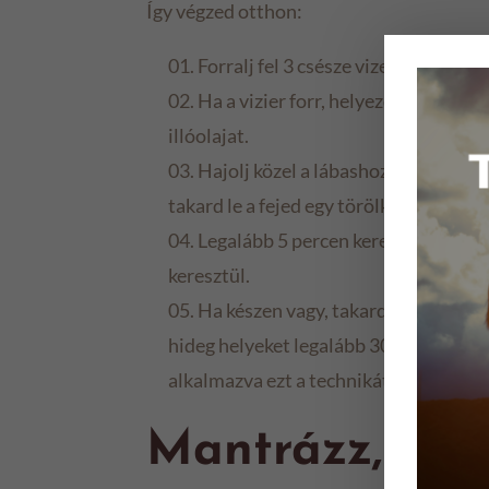
Így végzed otthon:
Forralj fel 3 csésze vizet egy közep
Ha a vizier forr, helyezd a lábast e
illóolajat.
Hajolj közel a lábashoz (vigyázz! f
takard le a fejed egy törölkőzóvel.
Legalább 5 percen keresztül maradj 
keresztül.
Ha készen vagy, takard be a fejed a
hideg helyeket legalább 30 percig. Miu
alkalmazva ezt a technikát kiváló megel
Mantrázz, min