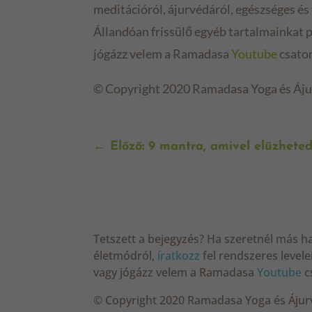
meditációról, ájurvédáról, egészséges é
Állandóan frissülő egyéb tartalmainkat 
jógázz velem a Ramadasa
Youtube
csator
© Copyright 2020 Ramadasa Yoga és Áj
←
Előző: 9 mantra, amivel elűzhete
Tetszett a bejegyzés? Ha szeretnél más has
életmódról,
íratkozz
fel rendszeres level
vagy jógázz velem a Ramadasa
Youtube
c
© Copyright 2020 Ramadasa Yoga és Ájur